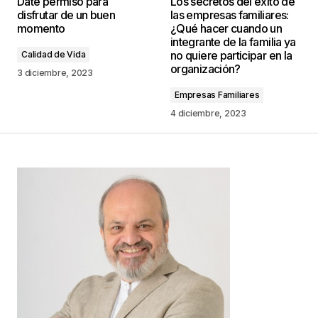
Date permiso para
Los secretos del éxito de
publicada.
Los campos obligatorios están
disfrutar de un buen
las empresas familiares:
marcados con
*
momento
¿Qué hacer cuando un
integrante de la familia ya
no quiere participar en la
Calidad de Vida
Comentario
*
organización?
3 diciembre, 2023
Empresas Familiares
4 diciembre, 2023
Your Name
*
Your E-mail
*
Guarda mi nombre, correo electrónico y web en
este navegador para la próxima vez que
comente.
Este sitio esta protegido por
reCAPTCHA y la
Política de