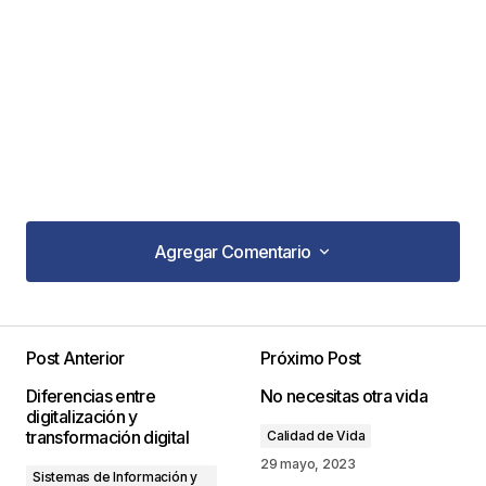
Agregar Comentario
Agregar Comentario
Post Anterior
Próximo Post
Tu dirección de correo electrónico no será
Diferencias entre
No necesitas otra vida
publicada.
Los campos obligatorios están
digitalización y
marcados con
*
transformación digital
Calidad de Vida
29 mayo, 2023
Sistemas de Información y
Comentario
*