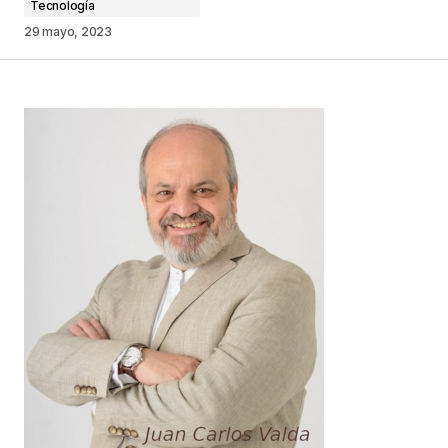
Tecnología
29 mayo, 2023
Your Name
*
Your E-mail
*
Guarda mi nombre, correo electrónico y web en
este navegador para la próxima vez que
comente.
Este sitio esta protegido por
reCAPTCHA y la
Política de
privacidad
y los
Términos del servicio
de Google
se aplican.