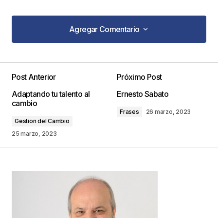
Agregar Comentario
Agregar Comentario
Post Anterior
Próximo Post
Tu dirección de correo electrónico no será
Adaptando tu talento al
Ernesto Sabato
publicada.
Los campos obligatorios están
cambio
marcados con
*
Frases
26 marzo, 2023
Gestion del Cambio
Comentario
*
25 marzo, 2023
Your Name
*