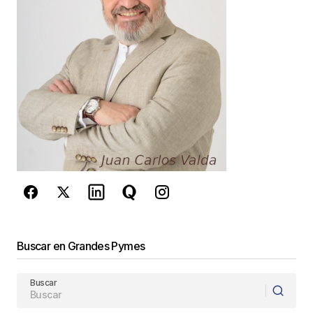
Your E-mail
*
Guarda mi nombre, correo electrónico y web en
este navegador para la próxima vez que
comente.
Este sitio esta protegido por
reCAPTCHA y la
Política de
privacidad
y los
Términos del servicio
de Google
se aplican.
Enviar Comentario
Buscar en Grandes Pymes
Buscar