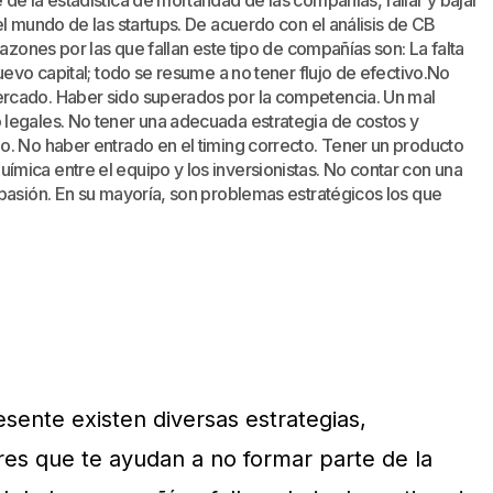
de la estadística de mortandad de las compañías, fallar y bajar
el mundo de las startups. De acuerdo con el análisis de CB
razones por las que fallan este tipo de compañías son: La falta
uevo capital; todo se resume a no tener flujo de efectivo.No
rcado. Haber sido superados por la competencia. Un mal
legales. No tener una adecuada estrategia de costos y
o. No haber entrado en el timing correcto. Tener un producto
mica entre el equipo y los inversionistas. No contar con una
pasión. En su mayoría, son problemas estratégicos los que
sente existen diversas estrategias,
es que te ayudan a no formar parte de la