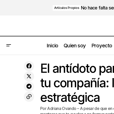
No hace falta s
Artículos Propios
Inicio
Quien soy
Proyecto
Liderazgo: La complementariedad
Estrategia
El antídoto pa
hace la diferencia.
tu compañía: 
estratégica
Por Adriana Ovando – A pesar de que en e