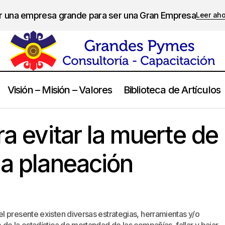
er una empresa grande para ser una Gran Empresa
Leer ah
Visión – Misión – Valores
Biblioteca de Artículos
El antídoto para evitar la muerte de tu compañía: la planeación e
ra evitar la muerte de
la planeación
l presente existen diversas estrategias, herramientas y/o