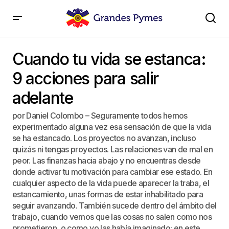
Cuando tu vida se estanca: 9 acciones para salir
adelante
Cuando tu vida se estanca:
9 acciones para salir
adelante
por Daniel Colombo – Seguramente todos hemos
experimentado alguna vez esa sensación de que la vida
se ha estancado. Los proyectos no avanzan, incluso
quizás ni tengas proyectos. Las relaciones van de mal en
peor. Las finanzas hacia abajo y no encuentras desde
donde activar tu motivación para cambiar ese estado. En
cualquier aspecto de la vida puede aparecer la traba, el
estancamiento, unas formas de estar inhabilitado para
seguir avanzando. También sucede dentro del ámbito del
trabajo, cuando vemos que las cosas no salen como nos
prometieron, o como yo las había imaginado: en este