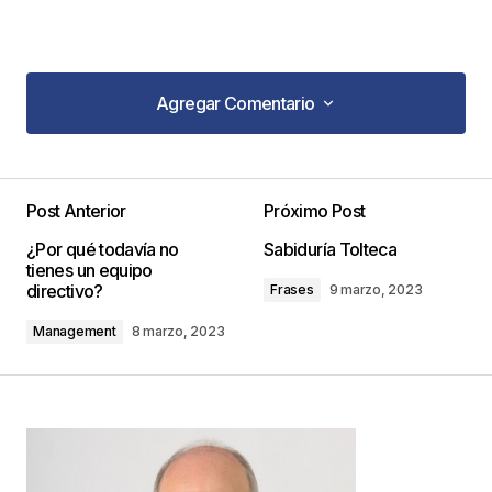
Agregar Comentario
Agregar Comentario
Post Anterior
Próximo Post
Tu dirección de correo electrónico no será
¿Por qué todavía no
Sabiduría Tolteca
publicada.
Los campos obligatorios están
tienes un equipo
marcados con
*
directivo?
Frases
9 marzo, 2023
Management
8 marzo, 2023
Comentario
*
Your Name
*