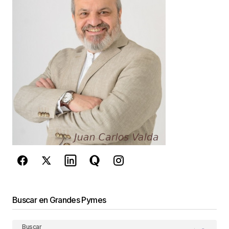
Your E-mail
*
Guarda mi nombre, correo electrónico y web en
este navegador para la próxima vez que
comente.
Este sitio esta protegido por
reCAPTCHA y la
Política de
privacidad
y los
Términos del servicio
de Google
se aplican.
Enviar Comentario
Buscar en Grandes Pymes
Buscar