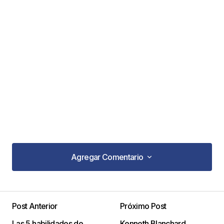
Agregar Comentario
Agregar Comentario
Post Anterior
Próximo Post
Tu dirección de correo electrónico no será
Las 5 habilidades de
Kenneth Blanchard
publicada.
Los campos obligatorios están