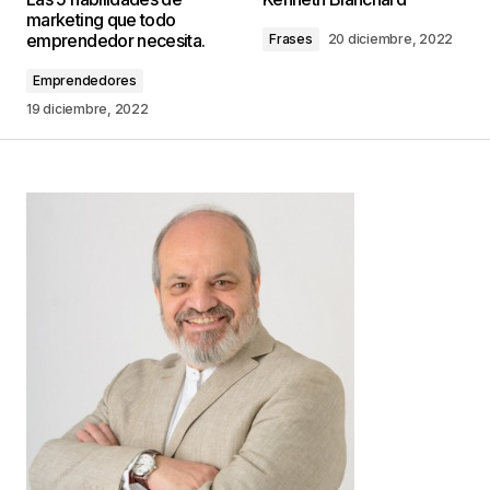
marketing que todo
marcados con
*
emprendedor necesita.
Frases
20 diciembre, 2022
Emprendedores
Comentario
*
19 diciembre, 2022
Your Name
*
Your E-mail
*
Guarda mi nombre, correo electrónico y web en
este navegador para la próxima vez que
comente.
Este sitio esta protegido por
reCAPTCHA y la
Política de