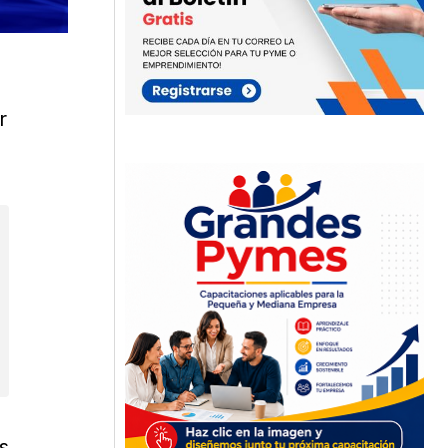
s
r
s