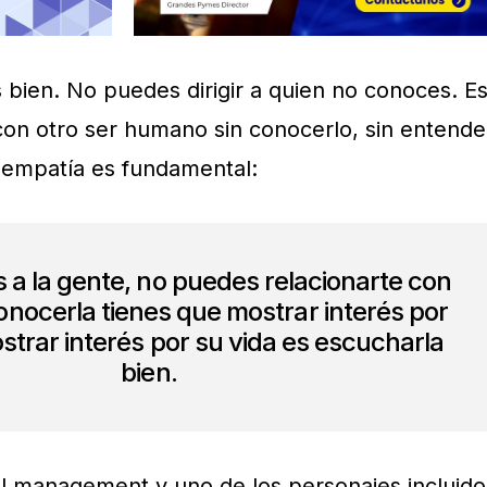
s bien. No puedes dirigir a quien no conoces. E
 con otro ser humano sin conocerlo, sin entende
a empatía es fundamental:
 a la gente, no puedes relacionarte con
conocerla tienes que mostrar interés por
ostrar interés por su vida es escucharla
bien.
l management y uno de los personajes incluido