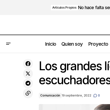
No hace falta s
Artículos Propios
Inicio
Quien soy
Proyecto
Qué son los OKR, para qué sirven y
Los grandes l
ejemplos
escuchadore
Comunicación
19 septiembre, 2022
0