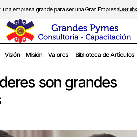
er una empresa grande para ser una Gran Empresa
Leer ah
Visión – Misión – Valores
Biblioteca de Artículos
Los grandes líderes son grandes escuchadores
Comunicación
íderes son grandes
s