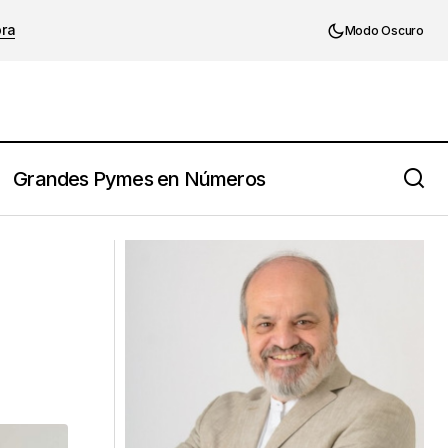
ora
Modo Oscuro
Grandes Pymes en Números
Los 10 rasgos del carácter
emprendedor que buscan los
inversores