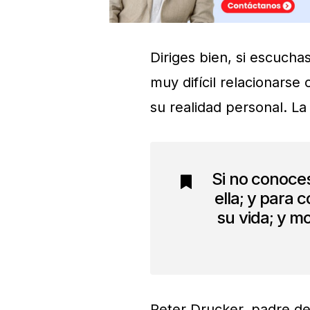
Diriges bien, si escucha
muy difícil relacionarse
su realidad personal. L
Si no conoces
ella; y para 
su vida; y m
Peter Drucker, padre de