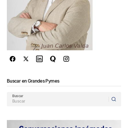
Este sitio esta protegido por
reCAPTCHA y la
Política de
privacidad
y los
Términos del servicio
de Google
se aplican.
Enviar Comentario
Buscar en Grandes Pymes
Buscar