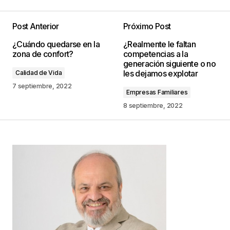
Post Anterior
Próximo Post
Tu dirección de correo electrónico no será
¿Cuándo quedarse en la
¿Realmente le faltan
publicada.
Los campos obligatorios están
zona de confort?
competencias a la
marcados con
*
generación siguiente o no
les dejamos explotar
Calidad de Vida
Comentario
*
7 septiembre, 2022
Empresas Familiares
8 septiembre, 2022
Your Name
*
Your E-mail
*
Guarda mi nombre, correo electrónico y web en
este navegador para la próxima vez que
comente.