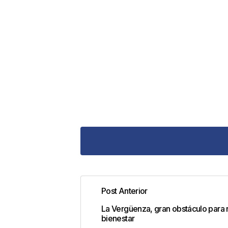
Post Anterior
Tu dirección de correo electrónic
La Vergüenza, gran obstáculo para 
con
*
bienestar