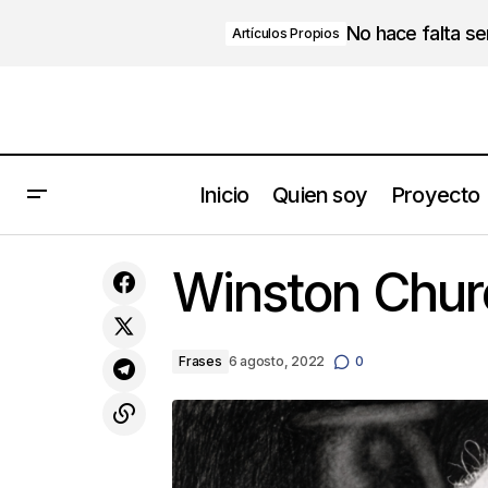
No hace falta s
Artículos Propios
Inicio
Quien soy
Proyecto
La Vergüenza, gran obstáculo para
Winston Churc
nuestro bienestar
Frases
6 agosto, 2022
0