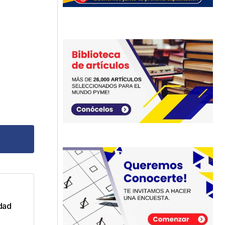
dos
idad