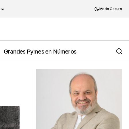
ora
Modo Oscuro
Grandes Pymes en Números
El modelo híbrido de trabajo, una
oportunidad para actualizar el estilo
directivo