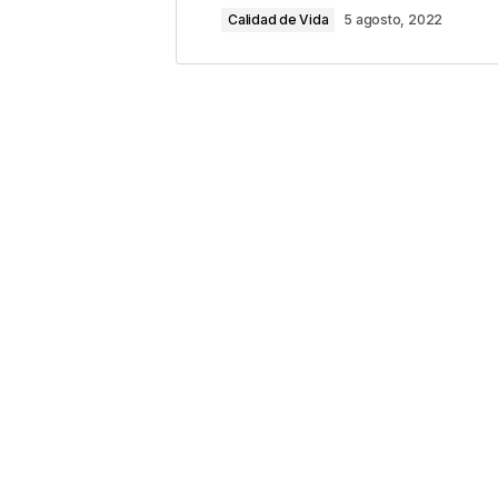
Calidad de Vida
5 agosto, 2022
Comentario
*
Your Name
*
Guarda mi nombre, correo electrón
este navegador para la próxima v
Este sitio esta protegido 
los
Términos del servicio d
Enviar Comentario