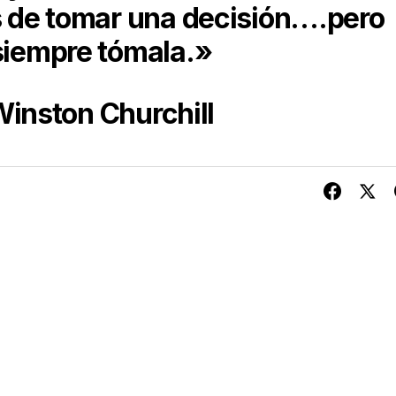
s de tomar una decisión….pero
siempre tómala.»
inston Churchill