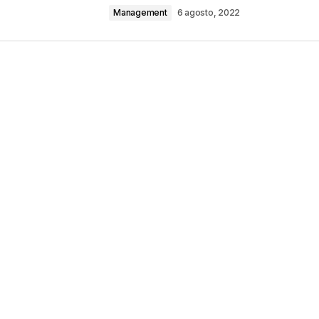
Management
6 agosto, 2022
Your E-mail
*
ico y web en
ez que comente.
por reCAPTCHA y la
Política de privacidad
y
e Google
se aplican.