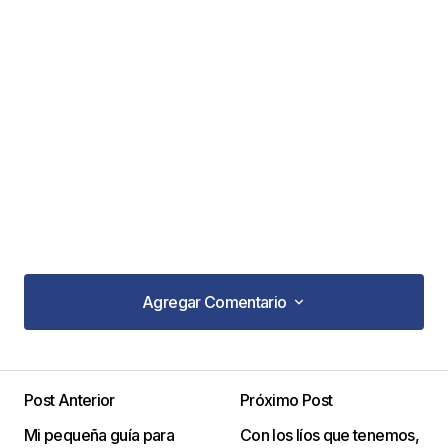
Agregar Comentario
Agregar Comentario
Post Anterior
Próximo Post
Tu dirección de correo electrónico no será
Mi pequeña guía para
Con los líos que tenemos,
publicada.
Los campos obligatorios están