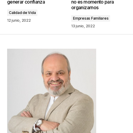
generar confianza
no es momento para
marcados con
*
organizarnos
Calidad de Vida
Empresas Familiares
Comentario
*
12 junio, 2022
13 junio, 2022
Your Name
*
Your E-mail
*
Guarda mi nombre, correo electrónico y web en
este navegador para la próxima vez que
comente.
Este sitio esta protegido por
reCAPTCHA y la
Política de