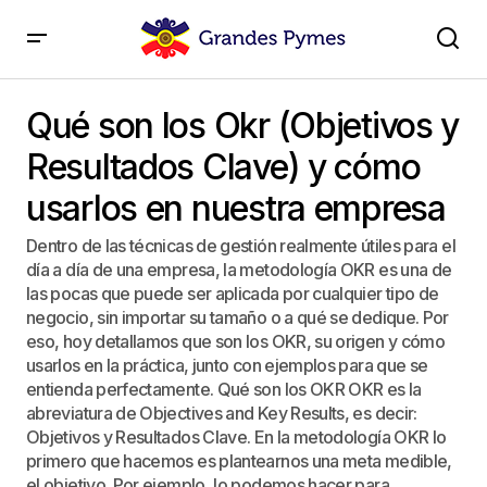
Qué son los Okr (Objetivos y Resultados Clave) y
cómo usarlos en nuestra empresa
Qué son los Okr (Objetivos y
Resultados Clave) y cómo
usarlos en nuestra empresa
Dentro de las técnicas de gestión realmente útiles para el
día a día de una empresa, la metodología OKR es una de
las pocas que puede ser aplicada por cualquier tipo de
negocio, sin importar su tamaño o a qué se dedique. Por
eso, hoy detallamos que son los OKR, su origen y cómo
usarlos en la práctica, junto con ejemplos para que se
entienda perfectamente. Qué son los OKR OKR es la
abreviatura de Objectives and Key Results, es decir:
Objetivos y Resultados Clave. En la metodología OKR lo
primero que hacemos es plantearnos una meta medible,
el objetivo. Por ejemplo, lo podemos hacer para