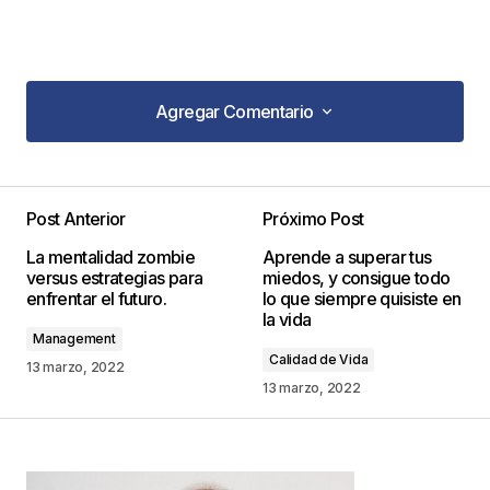
Agregar Comentario
Agregar Comentario
Post Anterior
Próximo Post
Tu dirección de correo electrónico no será
La mentalidad zombie
Aprende a superar tus
publicada.
Los campos obligatorios están
versus estrategias para
miedos, y consigue todo
marcados con
*
enfrentar el futuro.
lo que siempre quisiste en
la vida
Management
Comentario
*
Calidad de Vida
13 marzo, 2022
13 marzo, 2022
Your Name
*