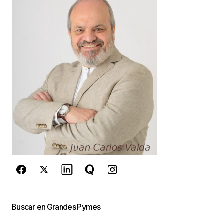
Your Name
*
Your E-mail
*
Guarda mi nombre, correo electrónico y web en
este navegador para la próxima vez que
comente.
Este sitio esta protegido por
reCAPTCHA y la
Política de
privacidad
y los
Términos del servicio
de Google
se aplican.
Enviar Comentario
Buscar en Grandes Pymes