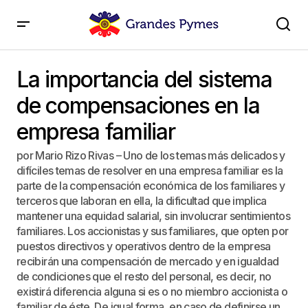
La importancia del sistema de compensaciones en la
empresa familiar
La importancia del sistema
de compensaciones en la
empresa familiar
por Mario Rizo Rivas – Uno de los temas más delicados y
difíciles temas de resolver en una empresa familiar es la
parte de la compensación económica de los familiares y
terceros que laboran en ella, la dificultad que implica
mantener una equidad salarial, sin involucrar sentimientos
familiares. Los accionistas y sus familiares, que opten por
puestos directivos y operativos dentro de la empresa
recibirán una compensación de mercado y en igualdad
de condiciones que el resto del personal, es decir, no
existirá diferencia alguna si es o no miembro accionista o
familiar de éste. De igual forma, en caso de definirse un