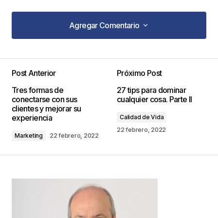
Agregar Comentario
Agregar Comentario
Post Anterior
Próximo Post
Tu dirección de correo electrónico no será
Tres formas de
27 tips para dominar
publicada.
Los campos obligatorios están
conectarse con sus
cualquier cosa. Parte II
marcados con
*
clientes y mejorar su
experiencia
Calidad de Vida
Comentario
*
22 febrero, 2022
Marketing
22 febrero, 2022
Your Name
*