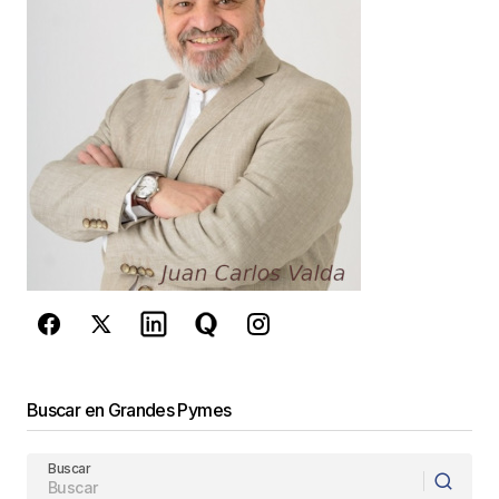
Your E-mail
*
Guarda mi nombre, correo electrónico y web en
este navegador para la próxima vez que
comente.
Este sitio esta protegido por
reCAPTCHA y la
Política de
privacidad
y los
Términos del servicio
de Google
se aplican.
Enviar Comentario
Buscar en Grandes Pymes
Buscar