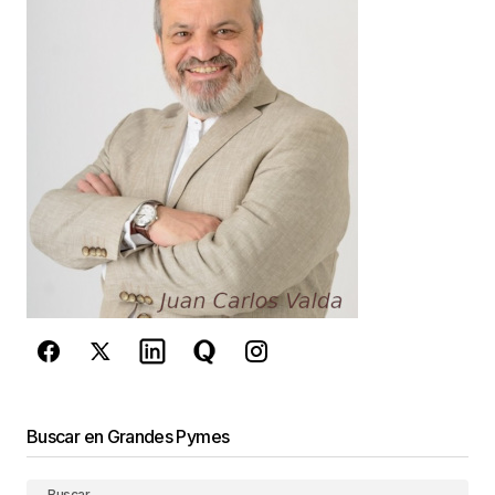
Your E-mail
*
Guarda mi nombre, correo electrónico y web en
este navegador para la próxima vez que
comente.
Este sitio esta protegido por
reCAPTCHA y la
Política de
privacidad
y los
Términos del servicio
de Google
se aplican.
Enviar Comentario
Buscar en Grandes Pymes
Buscar