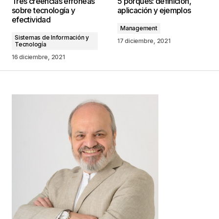
Tres creencias erróneas
5 porqués: definición,
publicada.
Los campos obligatorios están
sobre tecnología y
aplicación y ejemplos
marcados con
*
efectividad
Management
Sistemas de Información y
Comentario
*
17 diciembre, 2021
Tecnología
16 diciembre, 2021
Your Name
*
Your E-mail
*
Guarda mi nombre, correo electrónico y web en
este navegador para la próxima vez que
comente.
Este sitio esta protegido por
reCAPTCHA y la
Política de