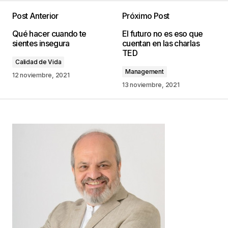
Post Anterior
Próximo Post
Tu dirección de correo electrónico no será
Qué hacer cuando te
El futuro no es eso que
publicada.
Los campos obligatorios están
sientes insegura
cuentan en las charlas
marcados con
*
TED
Calidad de Vida
Management
Comentario
*
12 noviembre, 2021
13 noviembre, 2021
Your Name
*
Your E-mail
*
Guarda mi nombre, correo electrónico y web en
este navegador para la próxima vez que
comente.