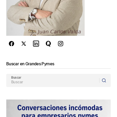
Este sitio esta protegido por
reCAPTCHA y la
Política de
privacidad
y los
Términos del servicio
de Google
se aplican.
Enviar Comentario
Buscar en Grandes Pymes
Buscar