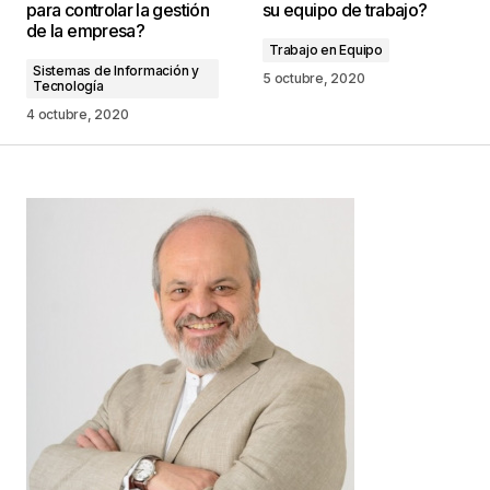
para controlar la gestión
su equipo de trabajo?
marcados con
*
de la empresa?
Trabajo en Equipo
Sistemas de Información y
Comentario
*
5 octubre, 2020
Tecnología
4 octubre, 2020
Your Name
*
Your E-mail
*
Guarda mi nombre, correo electrónico y web en
este navegador para la próxima vez que
comente.
Este sitio esta protegido por
reCAPTCHA y la
Política de