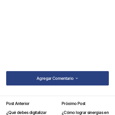
Agregar Comentario
Agregar Comentario
Post Anterior
Próximo Post
Tu dirección de correo electrónico no será
¿Qué debes digitalizar
¿Cómo lograr sinergias en
publicada.
Los campos obligatorios están