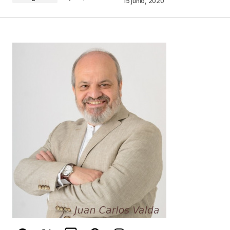
15 junio, 2020
Your Name
*
Your E-mail
*
Guarda mi nombre, correo electrónico y web en
este navegador para la próxima vez que
comente.
Este sitio esta protegido por
reCAPTCHA y la
Política de
privacidad
y los
Términos del servicio
de Google
se aplican.