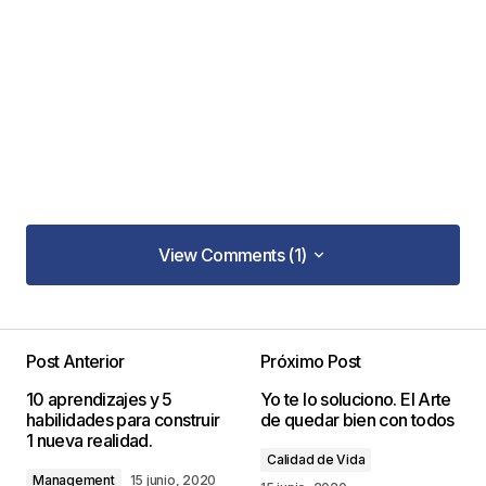
View Comments (1)
View Comments (1)
Post Anterior
Próximo Post
Tu dirección de correo electrónico no será
10 aprendizajes y 5
Yo te lo soluciono. El Arte
publicada.
Los campos obligatorios están
habilidades para construir
de quedar bien con todos
marcados con
*
1 nueva realidad.
Calidad de Vida
Management
15 junio, 2020
Comentario
*