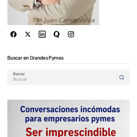
reCAPTCHA y la
Política de
privacidad
y los
Términos del servicio
de Google
se aplican.
Enviar Comentario
Buscar en Grandes Pymes
Buscar