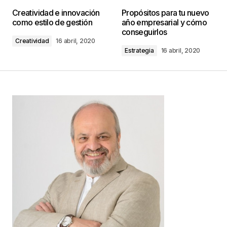
Tu dirección de correo electrónico no será
Creatividad e innovación
Propósitos para tu nuevo
publicada.
Los campos obligatorios están
como estilo de gestión
año empresarial y cómo
marcados con
*
conseguirlos
Creatividad
16 abril, 2020
Estrategia
16 abril, 2020
Comentario
*
Your Name
*
Your E-mail
*
Guarda mi nombre, correo electrónico y web en
este navegador para la próxima vez que
comente.
Este sitio esta protegido por