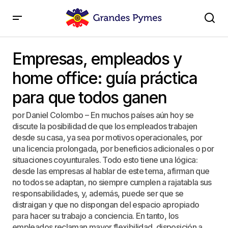
Empresas, empleados y home office: guía práctica
para que todos ganen
Empresas, empleados y
home office: guía práctica
para que todos ganen
por Daniel Colombo – En muchos países aún hoy se
discute la posibilidad de que los empleados trabajen
desde su casa, ya sea por motivos operacionales, por
una licencia prolongada, por beneficios adicionales o por
situaciones coyunturales. Todo esto tiene una lógica:
desde las empresas al hablar de este tema, afirman que
no todos se adaptan, no siempre cumplen a rajatabla sus
responsabilidades, y, además, puede ser que se
distraigan y que no dispongan del espacio apropiado
para hacer su trabajo a conciencia. En tanto, los
empleados reclaman mayor flexibilidad, disposición a