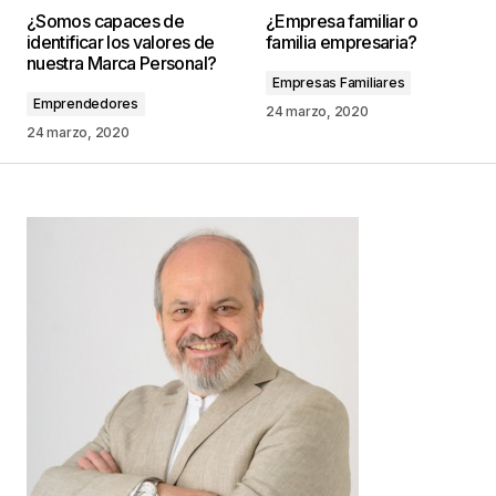
¿Somos capaces de
¿Empresa familiar o
publicada.
Los campos obligatorios están
identificar los valores de
familia empresaria?
marcados con
*
nuestra Marca Personal?
Empresas Familiares
Emprendedores
Comentario
*
24 marzo, 2020
24 marzo, 2020
Your Name
*
Your E-mail
*
Guarda mi nombre, correo electrónico y web en
este navegador para la próxima vez que
comente.
Este sitio esta protegido por