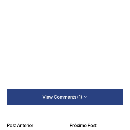
View Comments (1)
View Comments (1)
Post Anterior
Próximo Post
Tu dirección de correo electrónico no será