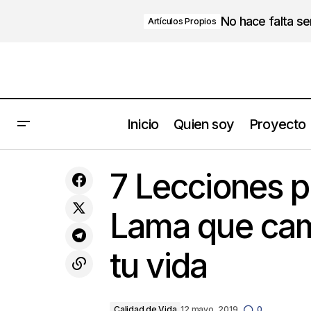
No hace falta s
Artículos Propios
Inicio
Quien soy
Proyecto
“Please, give me feeback”. Claves
Calidad de V
7 Lecciones p
para generar una cultura de feedback
Lama que cam
tu vida
Calidad de Vida
12 mayo, 2019
0