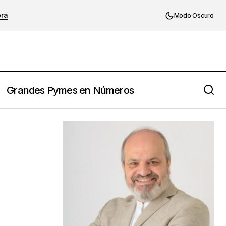
ora
Modo Oscuro
Grandes Pymes en Números
ves tu vida
Antoine de Saint Exupery