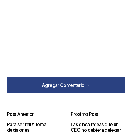
Agregar Comentario
Agregar Comentario
Post Anterior
Próximo Post
Tu dirección de correo electrónico no será
Para ser feliz, toma
Las cinco tareas que un
publicada.
Los campos obligatorios están
decisiones
CEO no debiera delegar
marcados con
*