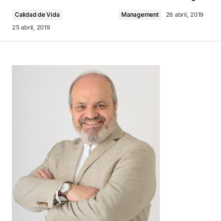
Calidad de Vida
Management
26 abril, 2019
Comentario
*
25 abril, 2019
Your Name
*
Your E-mail
*
Guarda mi nombre, correo electrónico y web en
este navegador para la próxima vez que
comente.
Este sitio esta protegido por
reCAPTCHA y la
Política de
privacidad
y los
Términos del servicio