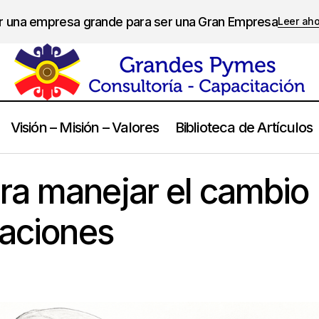
er una empresa grande para ser una Gran Empresa
Leer ah
Visión – Misión – Valores
Biblioteca de Artículos
Un modelo para manejar el cambio en las organizac
ion del Cambio
ra manejar el cambio
zaciones