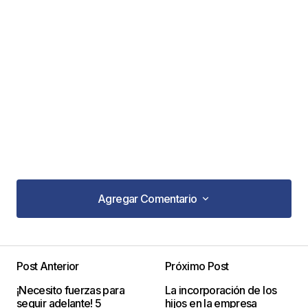
Agregar Comentario
Agregar Comentario
Post Anterior
Próximo Post
Tu dirección de correo electrónico no será
¡Necesito fuerzas para
La incorporación de los
publicada.
Los campos obligatorios están
seguir adelante! 5
hijos en la empresa
marcados con
*