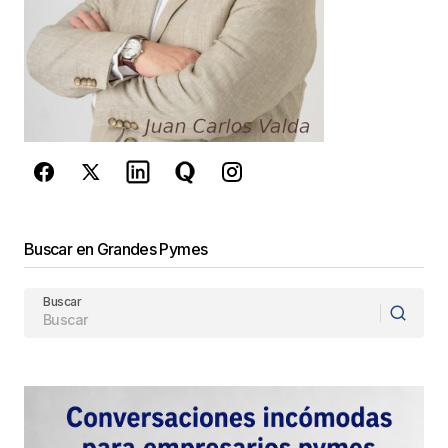
Este sitio esta protegido por
reCAPTCHA y la
Política de
privacidad
y los
Términos del servicio
de Google
se aplican.
Enviar Comentario
Buscar en Grandes Pymes
Buscar