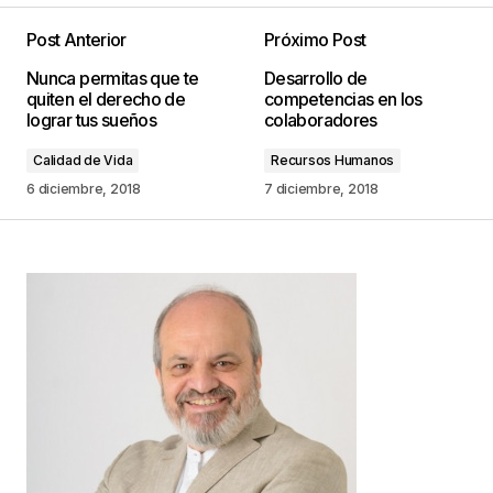
Post Anterior
Próximo Post
Tu dirección de correo electrónico no será
Nunca permitas que te
Desarrollo de
publicada.
Los campos obligatorios están
quiten el derecho de
competencias en los
marcados con
*
lograr tus sueños
colaboradores
Calidad de Vida
Recursos Humanos
Comentario
*
6 diciembre, 2018
7 diciembre, 2018
Your Name
*
Your E-mail
*
Guarda mi nombre, correo electrónico y web en
este navegador para la próxima vez que
comente.