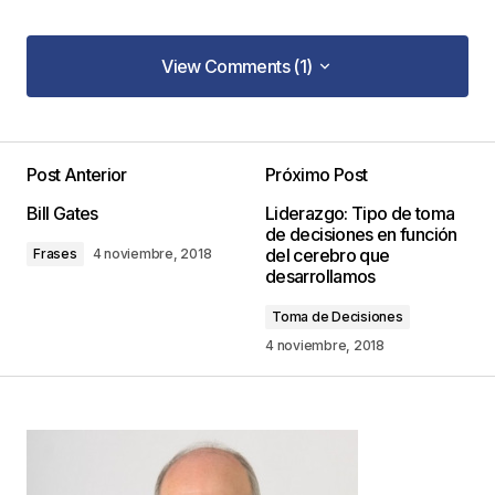
View Comments (1)
View Comments (1)
Post Anterior
Próximo Post
Tu dirección de correo electrónico no será
Bill Gates
Liderazgo: Tipo de toma
publicada.
Los campos obligatorios están
de decisiones en función
marcados con
*
del cerebro que
Frases
4 noviembre, 2018
desarrollamos
Comentario
*
Toma de Decisiones
4 noviembre, 2018
Your Name
*