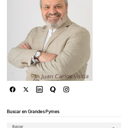
Your E-mail
*
Guarda mi nombre, correo electrónico y web en
este navegador para la próxima vez que
comente.
Este sitio esta protegido por
reCAPTCHA y la
Política de
privacidad
y los
Términos del servicio
de Google
se aplican.
Enviar Comentario
Buscar en Grandes Pymes
Buscar