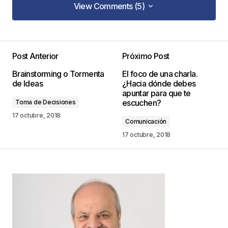
View Comments (5)
View Comments (5)
Post Anterior
Próximo Post
Tu dirección de correo electrónico no será
Brainstorming o Tormenta
El foco de una charla.
publicada.
Los campos obligatorios están
de Ideas
¿Hacia dónde debes
marcados con
*
apuntar para que te
escuchen?
Toma de Decisiones
Comentario
*
17 octubre, 2018
Comunicación
17 octubre, 2018
Your Name
*
Your E-mail
*