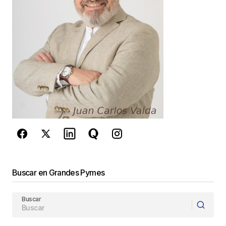
Guarda mi nombre, correo electrónico y web en
este navegador para la próxima vez que
comente.
Este sitio esta protegido por
reCAPTCHA y la
Política de
privacidad
y los
Términos del servicio
de Google
se aplican.
Enviar Comentario
Buscar en Grandes Pymes
Buscar