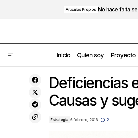
No hace falta s
Artículos Propios
Inicio
Quien soy
Proyecto
8 Claves para emprender desde
Deficiencias 
dentro de la organización parte 1
Causas y sug
Estrategia
6 febrero, 2018
2