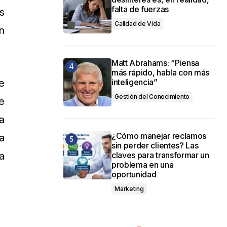
falta de fuerzas
s
Calidad de Vida
n
Matt Abrahams: “Piensa
más rápido, habla con más
inteligencia”
e
Gestión del Conocimiento
e
a
¿Cómo manejar reclamos
a
sin perder clientes? Las
claves para transformar un
a
problema en una
oportunidad
Marketing
.