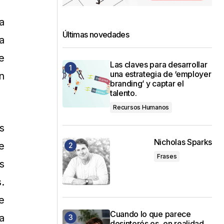
a
Últimas novedades
a
e
Las claves para desarrollar
una estrategia de ‘employer
n
branding’ y captar el
talento.
Recursos Humanos
s
Nicholas Sparks
e
Frases
s
.
e
Cuando lo que parece
a
desinterés es, en realidad,