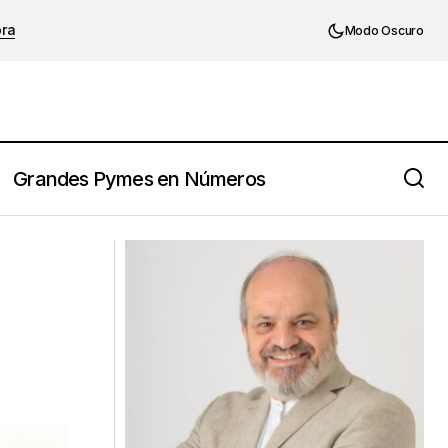
ora
Modo Oscuro
Grandes Pymes en Números
Propuestas para no sabotear los
s
proyectos propios