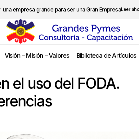
er una empresa grande para ser una Gran Empresa
Leer ah
Visión – Misión – Valores
Biblioteca de Artículos
Deficiencias en el uso del FODA. Causas y sugerencia
Estrategia
en el uso del FODA.
erencias