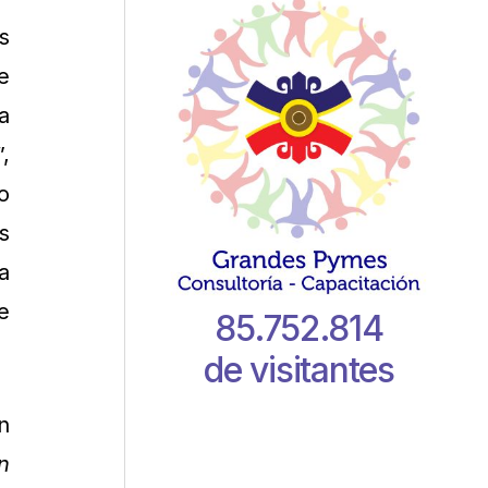
s
e
a
,
o
s
a
e
85.752.814
de visitantes
n
n