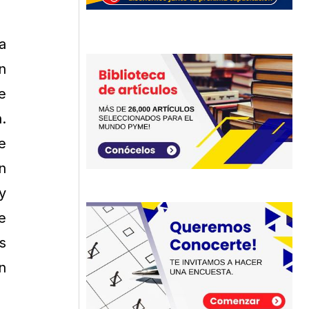
a
n
e
.
e
n
y
e
s
n