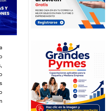
a
o
,
o
s
o
n