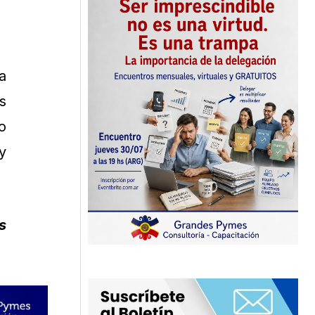
a
s
o
y
s