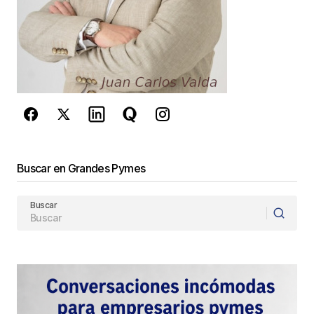
Este sitio esta protegido por
reCAPTCHA y la
Política de
privacidad
y los
Términos del servicio
de Google
se aplican.
Enviar Comentario
Buscar en Grandes Pymes
Buscar