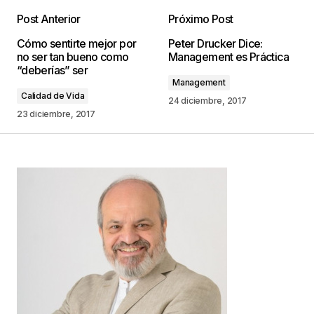
Post Anterior
Próximo Post
Tu dirección de correo electrónico no será
Cómo sentirte mejor por
Peter Drucker Dice:
publicada.
Los campos obligatorios están
no ser tan bueno como
Management es Práctica
marcados con
*
“deberías” ser
Management
Calidad de Vida
Comentario
*
24 diciembre, 2017
23 diciembre, 2017
Your Name
*
Your E-mail
*
Guarda mi nombre, correo electrónico y web en
este navegador para la próxima vez que
comente.