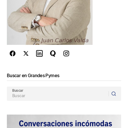
Este sitio esta protegido por
reCAPTCHA y la
Política de
privacidad
y los
Términos del servicio
de Google
se aplican.
Enviar Comentario
Buscar en Grandes Pymes
Buscar