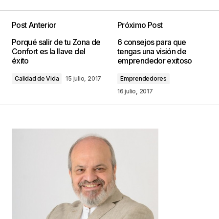
Post Anterior
Próximo Post
Tu dirección de correo electrónico no será
Porqué salir de tu Zona de
6 consejos para que
publicada.
Los campos obligatorios están
Confort es la llave del
tengas una visión de
marcados con
*
éxito
emprendedor exitoso
Calidad de Vida
15 julio, 2017
Emprendedores
Comentario
*
16 julio, 2017
Your Name
*
Your E-mail
*
Guarda mi nombre, correo electrónico y web en
este navegador para la próxima vez que
comente.