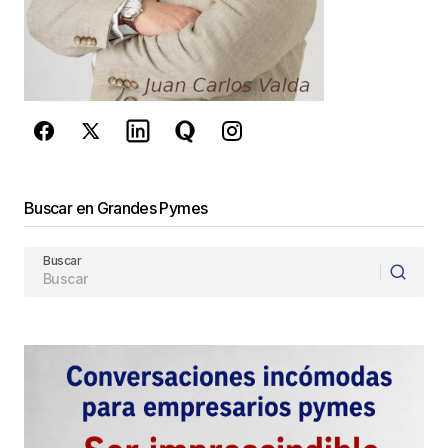
reCAPTCHA y la
Política de
privacidad
y los
Términos del servicio
de Google
se aplican.
Enviar Comentario
Buscar en Grandes Pymes
Buscar