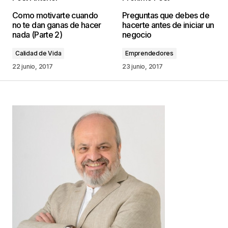
Tu dirección de correo electrónico no será
Como motivarte cuando
Preguntas que debes de
publicada.
Los campos obligatorios están
no te dan ganas de hacer
hacerte antes de iniciar un
marcados con
*
nada (Parte 2)
negocio
Calidad de Vida
Emprendedores
Comentario
*
22 junio, 2017
23 junio, 2017
Your Name
*
Your E-mail
*
Guarda mi nombre, correo electrónico y web en
este navegador para la próxima vez que
comente.
Este sitio esta protegido por