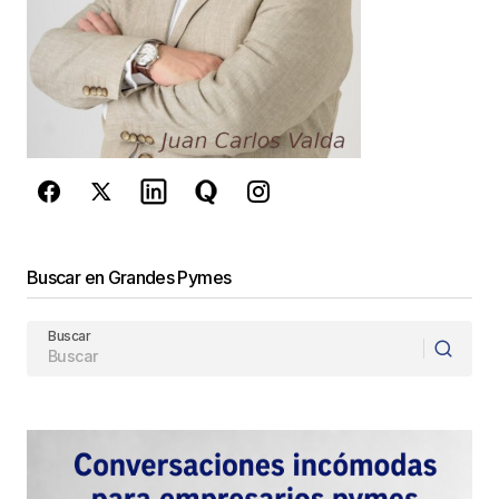
Este sitio esta protegido por
reCAPTCHA y la
Política de
privacidad
y los
Términos del servicio
de Google
se aplican.
Enviar Comentario
Buscar en Grandes Pymes
Buscar