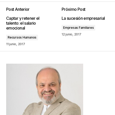
Post Anterior
Próximo Post
Tu dirección de correo electrónico no será
Captar y retener el
La sucesión empresarial
publicada.
Los campos obligatorios están
talento: el salario
marcados con
*
emocional
Empresas Familiares
12 junio, 2017
Recursos Humanos
Comentario
*
11 junio, 2017
Your Name
*
Your E-mail
*
Guarda mi nombre, correo electrónico y web en
este navegador para la próxima vez que
comente.