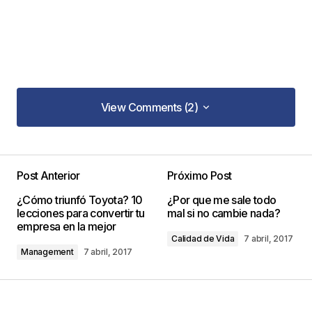
View Comments (2)
View Comments (2)
Según este nuevo punto de vista debemos
prepararnos para competir siempre en océanos
Post Anterior
Próximo Post
rojos y además centrarnos en acaparar recursos
¿Cómo triunfó Toyota? 10
¿Por que me sale todo
o clientes porque son limitados
lecciones para convertir tu
mal si no cambie nada?
empresa en la mejor
Abogados de empresa
Calidad de Vida
7 abril, 2017
9 abril, 2017 at 5:31 am
Management
7 abril, 2017
Responder