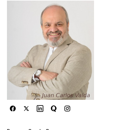
Lo que normalmente plantea Porter es que la
funcion de cualquier empresa deberia ser
crear su propio oceano azul, sino lo hace esta
condenada al oceano rojo con todo lo que ello
significa en terminos de rentabilidad y futuro.
Un saludo y muchas gracias por tu comentario
JC
juancarlos
10 abril, 2017 at 1:38 pm
Responder
Tu dirección de correo electrónico no será
publicada.
Los campos obligatorios están
marcados con
*