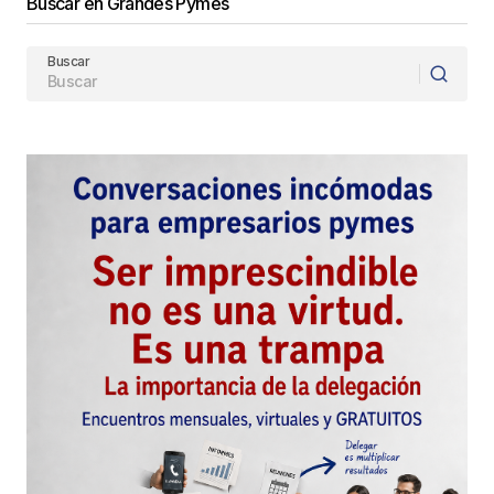
Buscar en Grandes Pymes
Comentario
*
Buscar
Your Name
*
Your E-mail
*
Guarda mi nombre, correo electrónico y web en
este navegador para la próxima vez que
comente.
Este sitio esta protegido por
reCAPTCHA y la
Política de
privacidad
y los
Términos del servicio
de Google
se aplican.