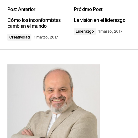
Post Anterior
Próximo Post
Tu dirección de correo electrónico no será
Cómo los inconformistas
La visión en el liderazgo
publicada.
Los campos obligatorios están
cambian el mundo
marcados con
*
Liderazgo
1 marzo, 2017
Creatividad
1 marzo, 2017
Comentario
*
Your Name
*
Your E-mail
*
Guarda mi nombre, correo electrónico y web en
este navegador para la próxima vez que
comente.