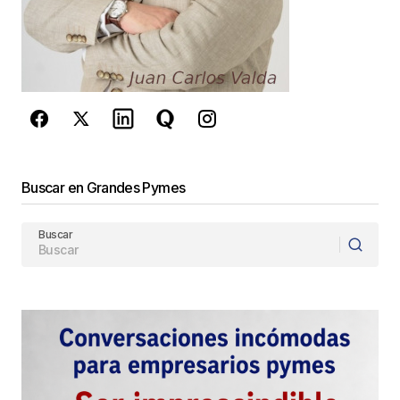
Este sitio esta protegido por
reCAPTCHA y la
Política de
privacidad
y los
Términos del servicio
de Google
se aplican.
Enviar Comentario
Buscar en Grandes Pymes
Buscar