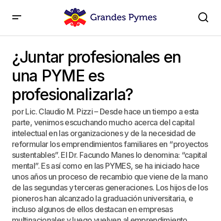
¿Juntar profesionales en una PYME es
profesionalizarla?
¿Juntar profesionales en
una PYME es
profesionalizarla?
por Lic. Claudio M. Pizzi – Desde hace un tiempo a esta
parte, venimos escuchando mucho acerca del capital
intelectual en las organizaciones y de la necesidad de
reformular los emprendimientos familiares en “proyectos
sustentables”. El Dr. Facundo Manes lo denomina: “capital
mental”. Es así como en las PYMES, se ha iniciado hace
unos años un proceso de recambio que viene de la mano
de las segundas y terceras generaciones. Los hijos de los
pioneros han alcanzado la graduación universitaria, e
incluso algunos de ellos destacan en empresas
multinacionales y luego vuelven al emprendimiento