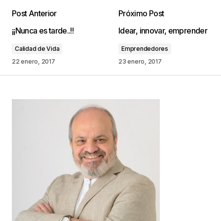
Post Anterior
Próximo Post
Tu dirección de correo electrónico no será
¡¡Nunca es tarde..!!
Idear, innovar, emprender
publicada.
Los campos obligatorios están
marcados con
*
Calidad de Vida
Emprendedores
22 enero, 2017
23 enero, 2017
Comentario
*
Your Name
*
Your E-mail
*
Guarda mi nombre, correo electrónico y web en
este navegador para la próxima vez que
comente.