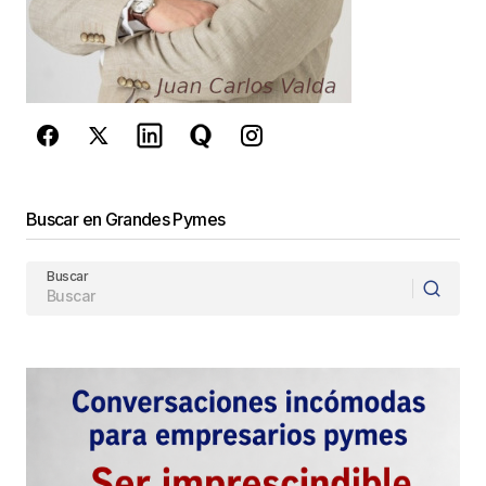
Este sitio esta protegido por
reCAPTCHA y la
Política de
privacidad
y los
Términos del servicio
de Google
se aplican.
Enviar Comentario
Buscar en Grandes Pymes
Buscar