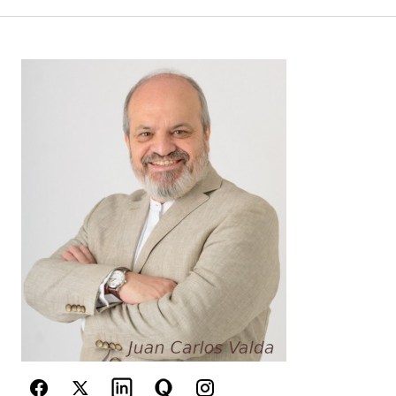
Your Name
*
Your E-mail
*
Guarda mi nombre, correo electrónico y web en
este navegador para la próxima vez que
comente.
Este sitio esta protegido por
reCAPTCHA y la
Política de
privacidad
y los
Términos del servicio
de Google
se aplican.