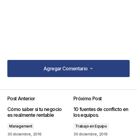
Agregar Comentario
Agregar Comentario
Post Anterior
Próximo Post
Tu dirección de correo electrónico no será
Cómo saber si tu negocio
10 fuentes de conflicto en
publicada.
Los campos obligatorios están
es realmente rentable
los equipos.
marcados con
*
Management
Trabajo en Equipo
Comentario
*
30 diciembre, 2016
30 diciembre, 2016