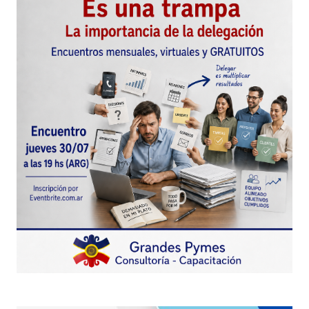
nosotros, el problema es que no los vemos
porque estamos demasiado «confiados» en
nuestro sentido común y en nuestros
paradigmas como para detectarlos. Sólo
necesitamos humildad y cuestionar
permanentemente nuestros prejuicios o pre-
conceptos para que se tornen totalmente
visibles.
Muchos saludos y gracias por acompañarnos
JC
juancarlos
21 noviembre, 2016 at 2:01 pm
Responder