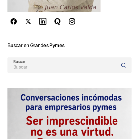
son una realidad.
Concluyendo: los cisnes negros no están tan lejos
de nosotros, hay que tener paciencia y no perder
de vista el objetivo.
Buscar en Grandes Pymes
gracias
Buscar
Maria Jesus Encinas
maria jesus encinas
21 noviembre, 2016 at 1:57 pm
Responder
Maria Jesus, agradezco mucho tu mensaje y
comparto contigo. Los cisnes negros no sólo
no están lejos sino que siempre están entre