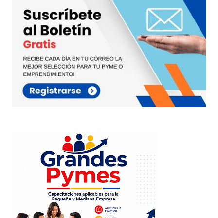
Tu dirección de correo electrónico no será
publicada.
Los campos obligatorios están
marcados con
*
Comentario
*
Your Name
*
Your E-mail
*
Guarda mi nombre, correo electrónico y web en
este navegador para la próxima vez que
comente.
Este sitio esta protegido por