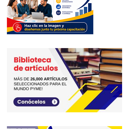
reCAPTCHA y la
Política de
privacidad
y los
Términos del servicio
de Google
se aplican.
Enviar Comentario