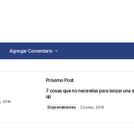
Agregar Comentario
Agregar Comentario
Próximo Post
o no será publicada.
Los campos obligatorios están marca
7 cosas que no necesitas para lanzar una s
up
o, 2016
Emprendedores
23 junio, 2016