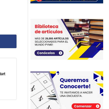
dos
tart