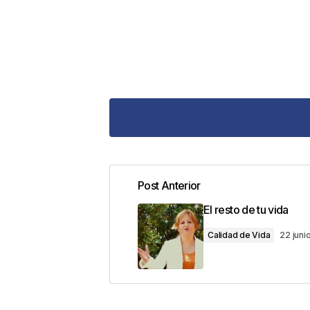
Post Anterior
Tu dirección de correo electrónic
El resto de tu vida
con
*
Calidad de Vida
22 juni
Comentario
*