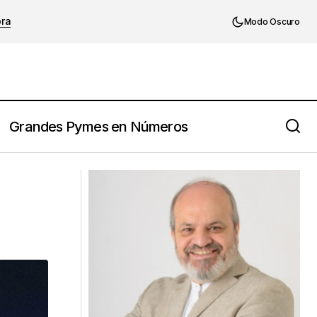
ora
Modo Oscuro
Grandes Pymes en Números
7 cosas que no necesitas para lanzar
una start up