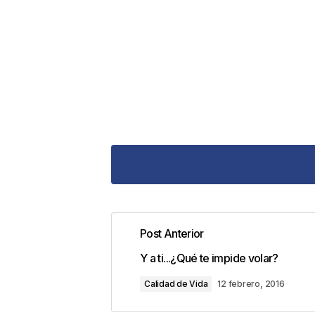
Post Anterior
Tu dirección de correo electrónic
Y a ti...¿Qué te impide volar?
con
*
Calidad de Vida
12 febrero, 2016
Comentario
*