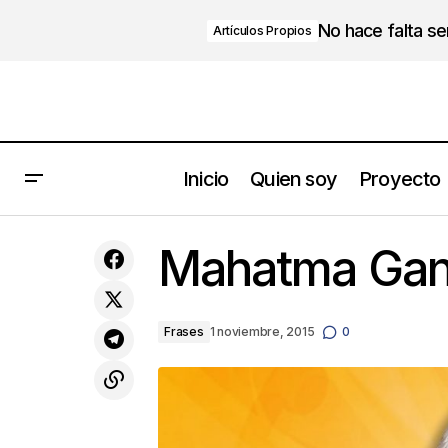
No hace falta s
Artículos Propios
Inicio
Quien soy
Proyecto
Decide lo que NO vas a hacer !
Mahatma Gan
Frases
1 noviembre, 2015
0