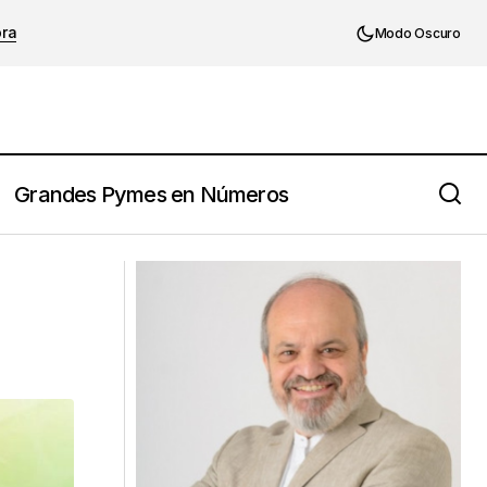
ora
Modo Oscuro
Grandes Pymes en Números
Ironizando sobre algunos estilos
directivos al uso…