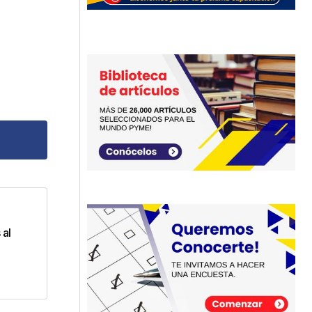
dos
 al