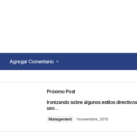
Agregar Comentario
Agregar Comentario
Próximo Post
o no será publicada.
Los campos obligatorios están marca
Ironizando sobre algunos estilos directivos
uso…
Management
1 noviembre, 2015