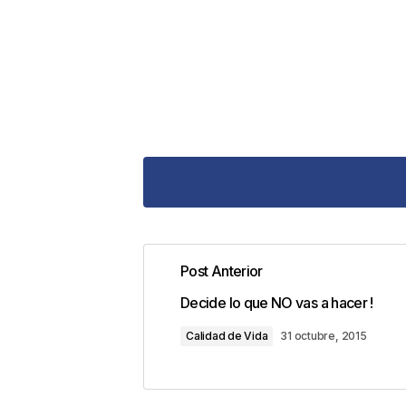
Post Anterior
Tu dirección de correo electrónic
Decide lo que NO vas a hacer !
con
*
Calidad de Vida
31 octubre, 2015
Comentario
*