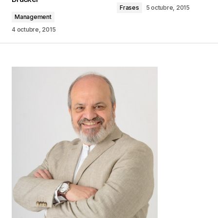
marcados con
*
Frases
5 octubre, 2015
Management
Comentario
*
4 octubre, 2015
Your Name
*
Your E-mail
*
Guarda mi nombre, correo electrónico y web en
este navegador para la próxima vez que
comente.
Este sitio esta protegido por
reCAPTCHA y la
Política de
privacidad
y los
Términos del servicio