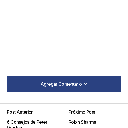
Agregar Comentario
Agregar Comentario
Post Anterior
Próximo Post
Tu dirección de correo electrónico no será
6 Consejos de Peter
Robin Sharma
publicada.
Los campos obligatorios están
Drucker