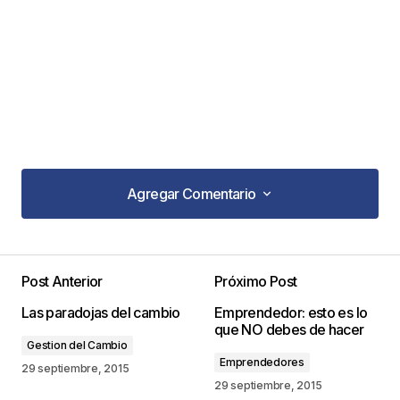
Agregar Comentario
Agregar Comentario
Post Anterior
Próximo Post
Tu dirección de correo electrónico no será
Las paradojas del cambio
Emprendedor: esto es lo
publicada.
Los campos obligatorios están
que NO debes de hacer
marcados con
*
Gestion del Cambio
Emprendedores
29 septiembre, 2015
Comentario
*
29 septiembre, 2015