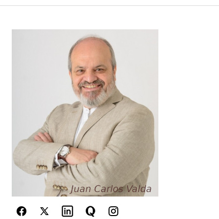
Your Name
*
Your E-mail
*
Guarda mi nombre, correo electrónico y web en
este navegador para la próxima vez que
comente.
Este sitio esta protegido por
reCAPTCHA y la
Política de
privacidad
y los
Términos del servicio
de Google
se aplican.