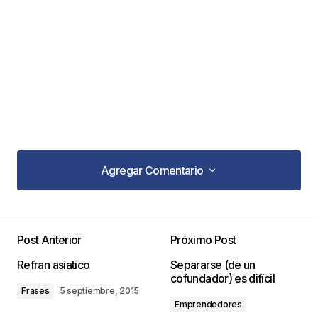
Agregar Comentario
Agregar Comentario
Post Anterior
Próximo Post
Tu dirección de correo electrónico no será
Refran asiatico
Separarse (de un
publicada.
Los campos obligatorios están
cofundador) es difícil
marcados con
*
Frases
5 septiembre, 2015
Emprendedores