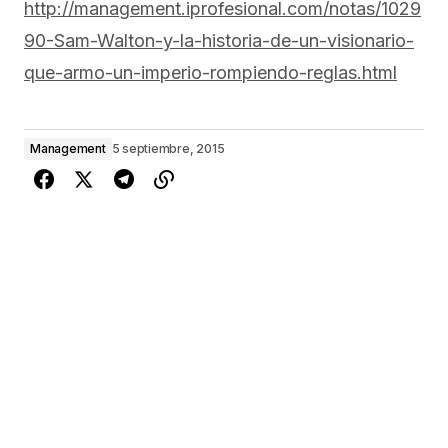
http://management.iprofesional.com/notas/1029
90-Sam-Walton-y-la-historia-de-un-visionario-
que-armo-un-imperio-rompiendo-reglas.html
Management
5 septiembre, 2015