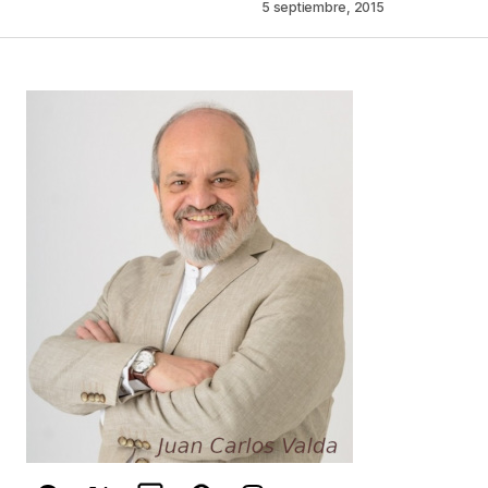
Comentario
*
5 septiembre, 2015
Your Name
*
Your E-mail
*
Guarda mi nombre, correo electrónico y web en
este navegador para la próxima vez que
comente.
Este sitio esta protegido por
reCAPTCHA y la
Política de
privacidad
y los
Términos del servicio
de Google
se aplican.