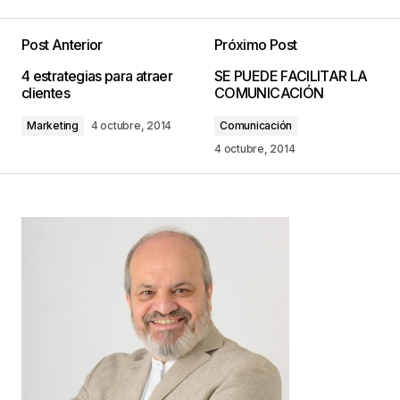
Post Anterior
Próximo Post
Tu dirección de correo electrónico no será
4 estrategias para atraer
SE PUEDE FACILITAR LA
publicada.
Los campos obligatorios están
clientes
COMUNICACIÓN
marcados con
*
Marketing
4 octubre, 2014
Comunicación
Comentario
*
4 octubre, 2014
Your Name
*
Your E-mail
*
Guarda mi nombre, correo electrónico y web en
este navegador para la próxima vez que
comente.