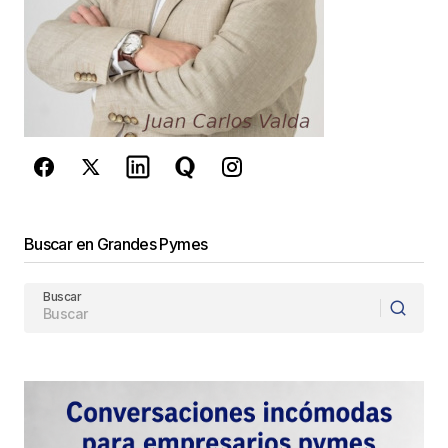
Este sitio esta protegido por
reCAPTCHA y la
Política de
privacidad
y los
Términos del servicio
de Google
se aplican.
Enviar Comentario
Buscar en Grandes Pymes
Buscar