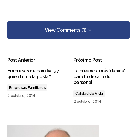
View Comments (1)
View Comments (1)
Post Anterior
Próximo Post
Tu dirección de correo electrónico no será
Empresas de Familia, ¿y
La creencia más ‘dañina’
publicada.
Los campos obligatorios están
quien toma la posta?
para tu desarrollo
marcados con
*
personal
Empresas Familiares
Calidad de Vida
Comentario
*
2 octubre, 2014
2 octubre, 2014
Your Name
*