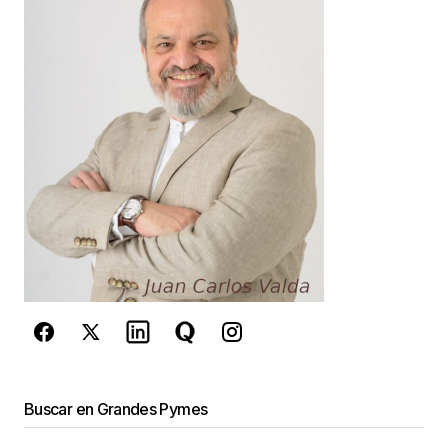
Your E-mail
*
Guarda mi nombre, correo electrónico y web en
este navegador para la próxima vez que
comente.
Este sitio esta protegido por
reCAPTCHA y la
Política de
privacidad
y los
Términos del servicio
de Google
se aplican.
Enviar Comentario
Buscar en Grandes Pymes