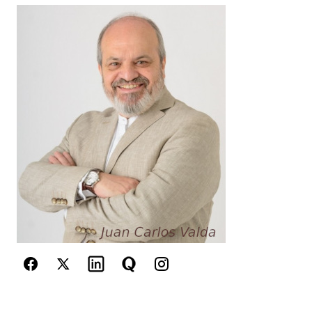
Your Name
*
Your E-mail
*
Guarda mi nombre, correo electrónico y web en
este navegador para la próxima vez que
comente.
Este sitio esta protegido por
reCAPTCHA y la
Política de
privacidad
y los
Términos del servicio
de Google
se aplican.
Enviar Comentario