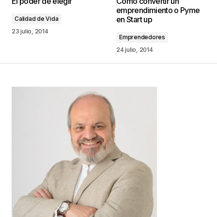
El poder de elegir
Como convertir un
24 julio, 2014 at 10:48 am
emprendimiento o Pyme
en Start up
Calidad de Vida
Responder
23 julio, 2014
Emprendedores
24 julio, 2014
Reblogueó esto en
Gestión de personas – Ing.
Gustavo Vittek
.
Ing. Gustavo Vittek
25 julio, 2014 at 7:45 am
Responder
Tu dirección de correo electrónico no será
publicada.
Los campos obligatorios están
marcados con
*