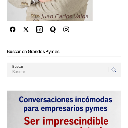
Comentario
*
Your Name
*
Buscar en Grandes Pymes
Your E-mail
*
Buscar
Guarda mi nombre, correo electrónico y web en
este navegador para la próxima vez que
comente.
Este sitio esta protegido por
reCAPTCHA y la
Política de
privacidad
y los
Términos del servicio
de Google
se aplican.