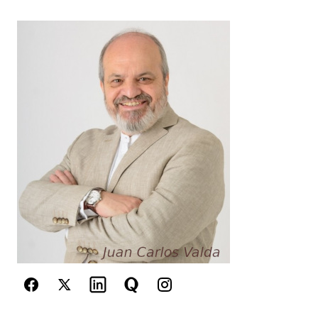
Your Name
*
Your E-mail
*
Guarda mi nombre, correo electrónico y web en
este navegador para la próxima vez que
comente.
Este sitio esta protegido por
reCAPTCHA y la
Política de
privacidad
y los
Términos del servicio
de Google
se aplican.