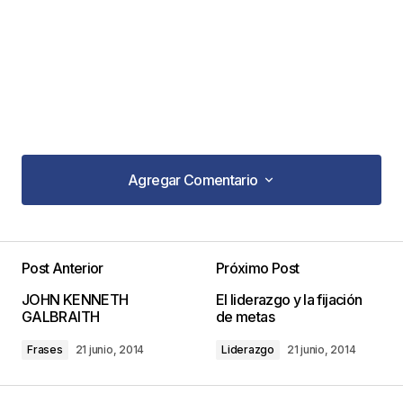
Agregar Comentario
Agregar Comentario
Post Anterior
Próximo Post
Tu dirección de correo electrónico no será
JOHN KENNETH
El liderazgo y la fijación
publicada.
Los campos obligatorios están
GALBRAITH
de metas
marcados con
*
Frases
21 junio, 2014
Liderazgo
21 junio, 2014
Comentario
*