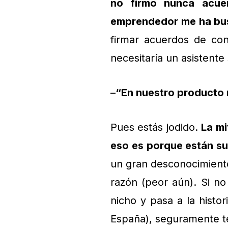
no firmo nunca acuer
emprendedor me ha b
firmar acuerdos de con
necesitaría un asistente 
–
“En nuestro producto
Pues estás jodido.
La mi
eso es porque están s
un gran desconocimiento
razón (peor aún). Si n
nicho y pasa a la histo
España), seguramente te