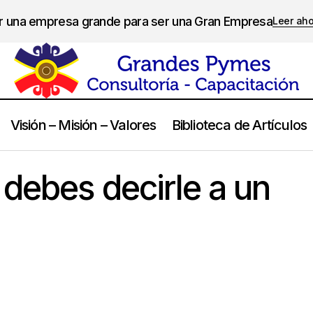
er una empresa grande para ser una Gran Empresa
Leer ah
Visión – Misión – Valores
Biblioteca de Artículos
Cosas que no debes decirle a un inversor
Emprendedores
debes decirle a un