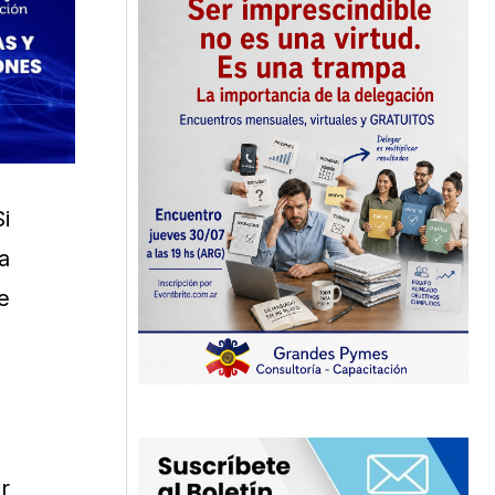
Si
a
e
r