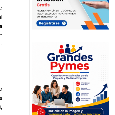
e
l
a
”
r
o
s
,