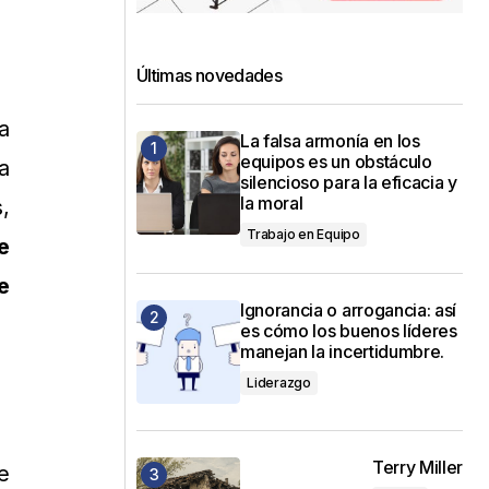
Últimas novedades
a
La falsa armonía en los
equipos es un obstáculo
a
silencioso para la eficacia y
la moral
,
Trabajo en Equipo
e
e
Ignorancia o arrogancia: así
es cómo los buenos líderes
manejan la incertidumbre.
Liderazgo
Terry Miller
e