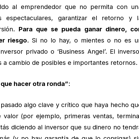
ldo al emprendedor que no permita con un
espectaculares, garantizar el retorno y l
rsión.
Para que se pueda ganar dinero, co
r riesgo
. Si no lo hay, o mientes o no es u
versor privado o ‘Business Angel’. El inverso
os a cambio de posibles e importantes retornos.
que hacer otra ronda”
:
pasado algo clave y crítico que haya hecho qu
valor (por ejemplo, primeras ventas, termina
estás diciendo al inversor que su dinero no tendr
más (y no hay garantía de que lo consigas) si