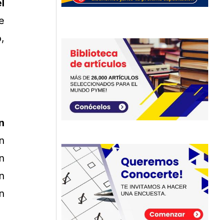
l
e
,
n
n
n
n
n