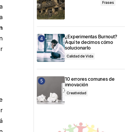
Frases
a
a
n
¿Experimentas Burnout?
n
Aquí te decimos cómo
solucionarlo
r
Calidad de Vida
10 errores comunes de
innovación
Creatividad
e
r
á
n