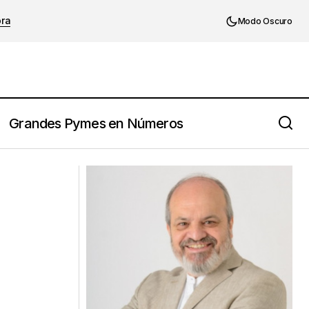
ora
Modo Oscuro
Grandes Pymes en Números
Algunos mitos sobre el manejo de
conflictos que merece la pena revisar.