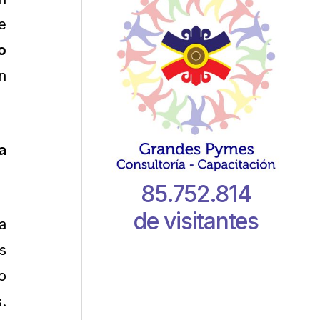
e
o
n
a
85.752.814
de visitantes
a
s
o
.