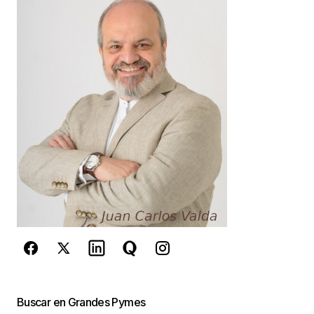
Your Name
*
Your E-mail
*
Guarda mi nombre, correo electrónico y web en
este navegador para la próxima vez que
comente.
Este sitio esta protegido por
reCAPTCHA y la
Política de
privacidad
y los
Términos del servicio
de Google
se aplican.
Enviar Comentario
Buscar en Grandes Pymes