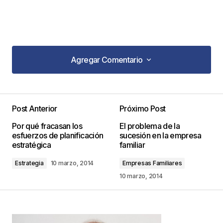
Agregar Comentario
Agregar Comentario
Post Anterior
Próximo Post
Tu dirección de correo electrónico no será
Por qué fracasan los
El problema de la
publicada.
Los campos obligatorios están
esfuerzos de planificación
sucesión en la empresa
marcados con
*
estratégica
familiar
Estrategia
10 marzo, 2014
Empresas Familiares
Comentario
*
10 marzo, 2014